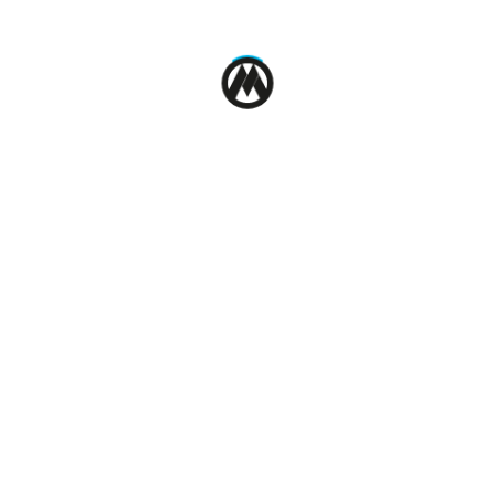
Hochspezialisierte Elektrik- und
Elektronikabteilung
Unsere Elektrik- und
Elektronikabteilung besteht aus
hochprofessionellen
Programmierern, deren Arbeit für die
mechanische Umsetzung komplexer
Fertigungsstrecken unerlässlich ist.
Sie entwickeln maßgeschneiderte
Steuerungslösungen, die perfekt auf
die Bedürfnisse unserer Kunden
abgestimmt sind.
Unser Anspruch: Qualität und
Zuverlässigkeit